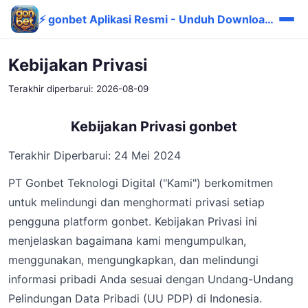
⚡ gonbet Aplikasi Resmi - Unduh Download gonbet Aman
Kebijakan Privasi
Terakhir diperbarui: 2026-08-09
Kebijakan Privasi gonbet
Terakhir Diperbarui: 24 Mei 2024
PT Gonbet Teknologi Digital ("Kami") berkomitmen
untuk melindungi dan menghormati privasi setiap
pengguna platform gonbet. Kebijakan Privasi ini
menjelaskan bagaimana kami mengumpulkan,
menggunakan, mengungkapkan, dan melindungi
informasi pribadi Anda sesuai dengan Undang-Undang
Pelindungan Data Pribadi (UU PDP) di Indonesia.