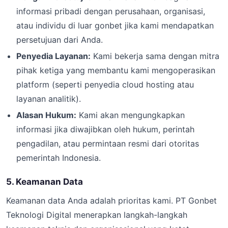
informasi pribadi dengan perusahaan, organisasi,
atau individu di luar gonbet jika kami mendapatkan
persetujuan dari Anda.
Penyedia Layanan:
Kami bekerja sama dengan mitra
pihak ketiga yang membantu kami mengoperasikan
platform (seperti penyedia cloud hosting atau
layanan analitik).
Alasan Hukum:
Kami akan mengungkapkan
informasi jika diwajibkan oleh hukum, perintah
pengadilan, atau permintaan resmi dari otoritas
pemerintah Indonesia.
5. Keamanan Data
Keamanan data Anda adalah prioritas kami. PT Gonbet
Teknologi Digital menerapkan langkah-langkah