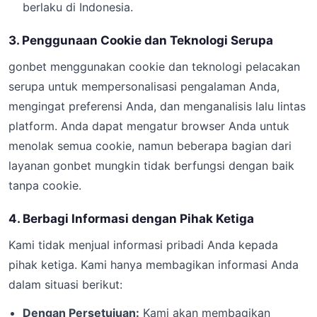
berlaku di Indonesia.
3. Penggunaan Cookie dan Teknologi Serupa
gonbet menggunakan cookie dan teknologi pelacakan
serupa untuk mempersonalisasi pengalaman Anda,
mengingat preferensi Anda, dan menganalisis lalu lintas
platform. Anda dapat mengatur browser Anda untuk
menolak semua cookie, namun beberapa bagian dari
layanan gonbet mungkin tidak berfungsi dengan baik
tanpa cookie.
4. Berbagi Informasi dengan Pihak Ketiga
Kami tidak menjual informasi pribadi Anda kepada
pihak ketiga. Kami hanya membagikan informasi Anda
dalam situasi berikut:
Dengan Persetujuan:
Kami akan membagikan