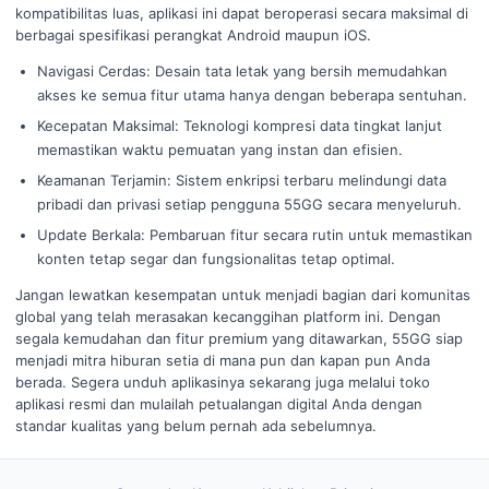
kompatibilitas luas, aplikasi ini dapat beroperasi secara maksimal di
berbagai spesifikasi perangkat Android maupun iOS.
Navigasi Cerdas: Desain tata letak yang bersih memudahkan
akses ke semua fitur utama hanya dengan beberapa sentuhan.
Kecepatan Maksimal: Teknologi kompresi data tingkat lanjut
memastikan waktu pemuatan yang instan dan efisien.
Keamanan Terjamin: Sistem enkripsi terbaru melindungi data
pribadi dan privasi setiap pengguna 55GG secara menyeluruh.
Update Berkala: Pembaruan fitur secara rutin untuk memastikan
konten tetap segar dan fungsionalitas tetap optimal.
Jangan lewatkan kesempatan untuk menjadi bagian dari komunitas
global yang telah merasakan kecanggihan platform ini. Dengan
segala kemudahan dan fitur premium yang ditawarkan, 55GG siap
menjadi mitra hiburan setia di mana pun dan kapan pun Anda
berada. Segera unduh aplikasinya sekarang juga melalui toko
aplikasi resmi dan mulailah petualangan digital Anda dengan
standar kualitas yang belum pernah ada sebelumnya.