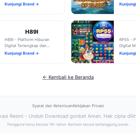
Smartphone Anda
Inovatif
Kunjungi Brand →
Kunjung
H89I
H89I - Platform Hiburan
RP55 - P
Digital Terlengkap dan
Digital 
Inovatif
Ponsel 
Kunjungi Brand →
Kunjung
← Kembali ke Beranda
Syarat dan Ketentuan
Kebijakan Privasi
kasi Resmi - Unduh Download gonbet Aman. Hak cipta dili
Pengguna harus berusia 18+ tahun. Bermain secara bertanggung jawab.