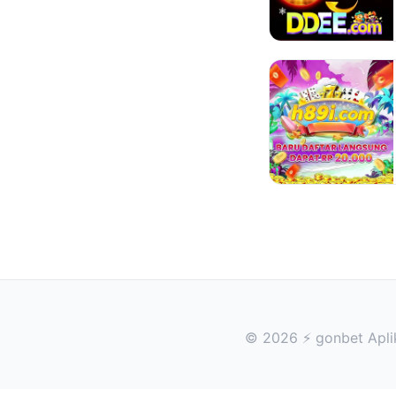
© 2026 ⚡ gonbet Apli