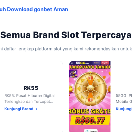
nduh Download gonbet Aman
Semua Brand Slot Terpercaya
hi daftar lengkap platform slot yang kami rekomendasikan untu
RK55
RK55: Pusat Hiburan Digital
55GG: Pl
Terlengkap dan Tercepat
Mobile G
untuk Anda
yang Se
Kunjungi Brand →
Kunjung