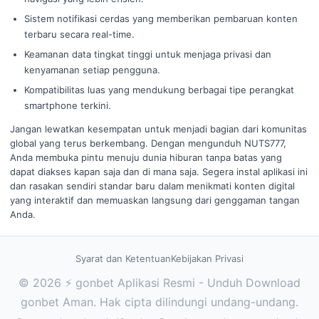
Sistem notifikasi cerdas yang memberikan pembaruan konten
terbaru secara real-time.
Keamanan data tingkat tinggi untuk menjaga privasi dan
kenyamanan setiap pengguna.
Kompatibilitas luas yang mendukung berbagai tipe perangkat
smartphone terkini.
Jangan lewatkan kesempatan untuk menjadi bagian dari komunitas
global yang terus berkembang. Dengan mengunduh NUTS777,
Anda membuka pintu menuju dunia hiburan tanpa batas yang
dapat diakses kapan saja dan di mana saja. Segera instal aplikasi ini
dan rasakan sendiri standar baru dalam menikmati konten digital
yang interaktif dan memuaskan langsung dari genggaman tangan
Anda.
Syarat dan Ketentuan
Kebijakan Privasi
© 2026 ⚡ gonbet Aplikasi Resmi - Unduh Download
gonbet Aman. Hak cipta dilindungi undang-undang.